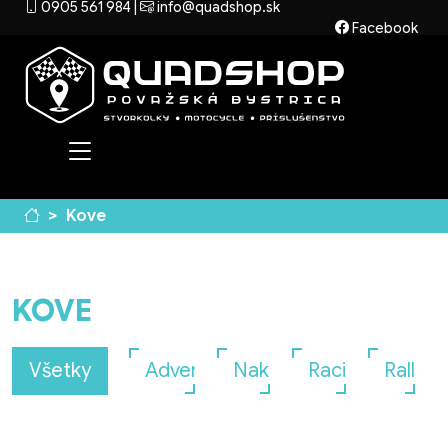
0905 561 984
|
info@quadshop.sk
Facebook
Kove
KOVE
Všetky
Adventure
Naked
Racing
Rally