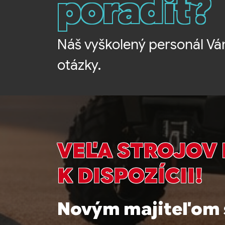
poradiť?
Náš vyškolený personál Vá
otázky.
VEĽA STROJOV
K DISPOZÍCII!
Novým majiteľom s