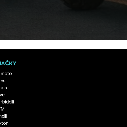
NAČKY
 moto
es
nda
ve
bidelli
WM
elli
ixton