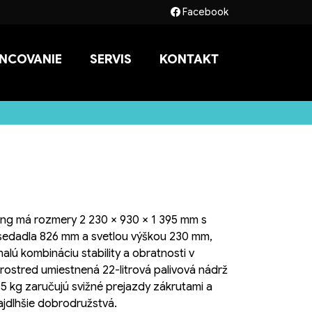
Facebook
ANCOVANIE
SERVIS
KONTAKT
ng má rozmery 2 230 × 930 × 1 395 mm s
sedadla 826 mm a svetlou výškou 230 mm,
ú kombináciu stability a obratnosti v
ostred umiestnená 22-litrová palivová nádrž
 kg zaručujú svižné prejazdy zákrutami a
ajdlhšie dobrodružstvá.