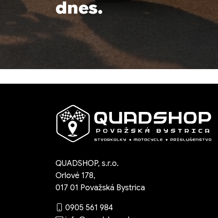
dnes.
QUADSHOP, s.r.o.
Orlové 178,
017 01 Považská Bystrica
0905 561 984