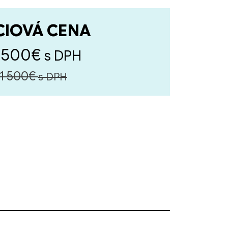
CIOVÁ CENA
 500€
s DPH
11 500€
s DPH