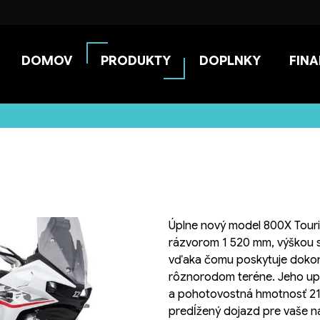
DOMOV
PRODUKTY
DOPLNKY
FIN
Úplne nový model 800X Touri
rázvorom 1 520 mm, výškou 
vďaka čomu poskytuje dokonal
rôznorodom teréne. Jeho upr
a pohotovostná hmotnosť 215
predĺžený dojazd pre vaše n