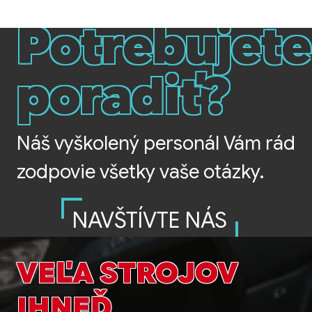
Potrebujete
poradiť?
Náš vyškolený personál Vám rád
zodpovie všetky vaše otázky.
NAVŠTÍVTE NÁS
VEĽA STROJOV
IHNEĎ