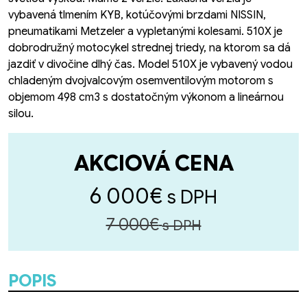
vybavená tlmením KYB, kotúčovými brzdami NISSIN,
pneumatikami Metzeler a vypletanými kolesami. 510X je
dobrodružný motocykel strednej triedy, na ktorom sa dá
jazdiť v divočine dlhý čas. Model 510X je vybavený vodou
chladeným dvojvalcovým osemventilovým motorom s
objemom 498 cm3 s dostatočným výkonom a lineárnou
silou.
AKCIOVÁ CENA
6 000€
s DPH
7 000€
s DPH
POPIS