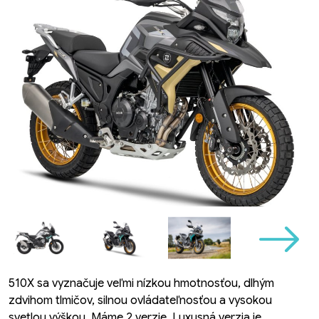
510X sa vyznačuje veľmi nízkou hmotnosťou, dlhým
zdvihom tlmičov, silnou ovládateľnosťou a vysokou
svetlou výškou. Máme 2 verzie. Luxusná verzia je