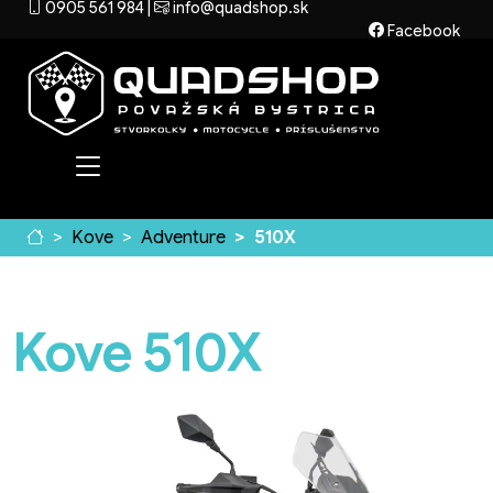
0905 561 984
|
info@quadshop.sk
Facebook
Kove
Adventure
510X
Kove 510X