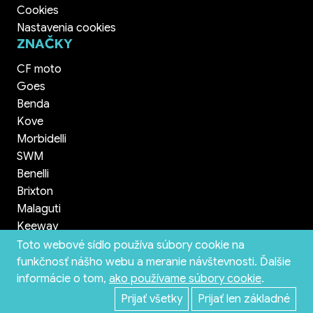
Cookies
Nastavenia cookies
ZNAČKY
CF moto
Goes
Benda
Kove
Morbidelli
SWM
Benelli
Brixton
Malaguti
Keeway
Toto webové sídlo používa súbory cookie na
funkčnosť nášho webu a meranie návštevnosti. Ďalšie
informácie o tom,
ako používame súbory cookie
.
© 2026 QuadShop.sk Považská Bystrica - všetky práva vyhradené
Prijať všetky
Prijať len základné
tvorba web stránok INCUBEMEDIA