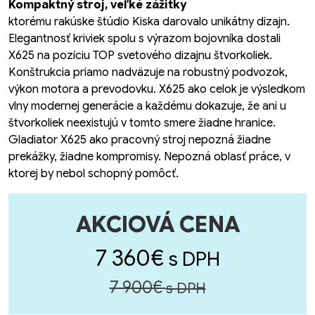
Kompaktný stroj, veľké zážitky
ktorému rakúske štúdio Kiska darovalo unikátny dizajn.
Elegantnosť kriviek spolu s výrazom bojovníka dostali
X625 na pozíciu TOP svetového dizajnu štvorkoliek.
Konštrukcia priamo nadväzuje na robustný podvozok,
výkon motora a prevodovku. X625 ako celok je výsledkom
vlny modernej generácie a každému dokazuje, že ani u
štvorkoliek neexistujú v tomto smere žiadne hranice.
Gladiator X625 ako pracovný stroj nepozná žiadne
prekážky, žiadne kompromisy. Nepozná oblasť práce, v
ktorej by nebol schopný pomôcť.
AKCIOVÁ CENA
7 360€
s DPH
7 900€
s DPH