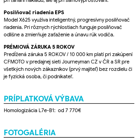
pri ťahaní nákladu, ale aj pri samovyprošťovaní.
Posilňovač riadenia EPS
Model X625 využíva inteligentný, progresívny posilňovač
riadenia. Pri rôznych rýchlostiach funguje posilňovač
odlišne a zmierňuje zaťaženie a únavu rúk vodiča.
PRÉMIOVÁ ZÁRUKA 5 ROKOV
Predĺžená záruka 5 ROKOV / 10 000 km platí pri zakúpení
CFMOTO v predajnej sieti Journeyman CZ v ČR a SR pre
všetkých nových zákazníkov (prvý majiteľ) bez rozdielu či
je fyzická osoba, či podnikateľ.
PRÍPLATKOVÁ VÝBAVA
Homologizácia L7e-B1: od 7 770€
FOTOGALÉRIA