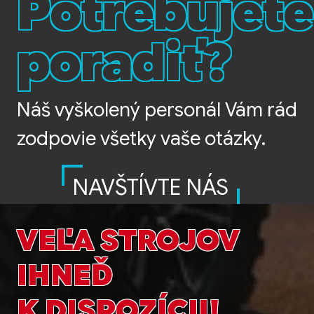
Potrebujete
poradiť?
Náš vyškolený personál Vám rád
zodpovie všetky vaše otázky.
NAVŠTÍVTE NÁS
VEĽA STROJOV
IHNEĎ
K DISPOZÍCII!