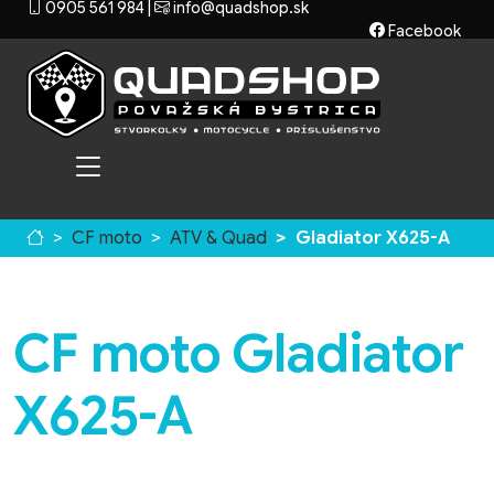
0905 561 984
|
info@quadshop.sk
Facebook
CF moto
ATV & Quad
Gladiator X625-A
CF moto Gladiator
X625-A