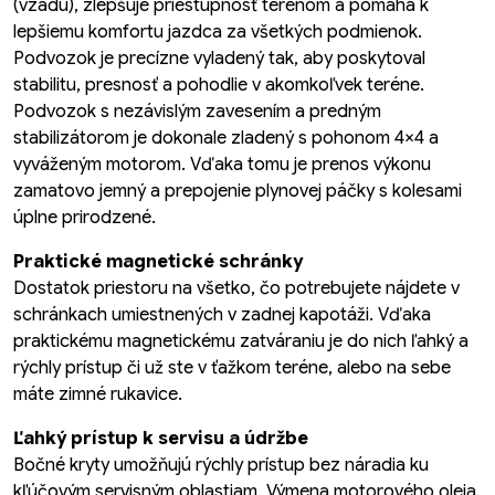
(vzadu), zlepšuje priestupnosť terénom a pomáha k
lepšiemu komfortu jazdca za všetkých podmienok.
Podvozok je precízne vyladený tak, aby poskytoval
stabilitu, presnosť a pohodlie v akomkoľvek teréne.
Podvozok s nezávislým zavesením a predným
stabilizátorom je dokonale zladený s pohonom 4×4 a
vyváženým motorom. Vďaka tomu je prenos výkonu
zamatovo jemný a prepojenie plynovej páčky s kolesami
úplne prirodzené.
Praktické magnetické schránky
Dostatok priestoru na všetko, čo potrebujete nájdete v
schránkach umiestnených v zadnej kapotáži. Vďaka
praktickému magnetickému zatváraniu je do nich ľahký a
rýchly prístup či už ste v ťažkom teréne, alebo na sebe
máte zimné rukavice.
Ľahký prístup k servisu a údržbe
Bočné kryty umožňujú rýchly prístup bez náradia ku
kľúčovým servisným oblastiam. Výmena motorového oleja