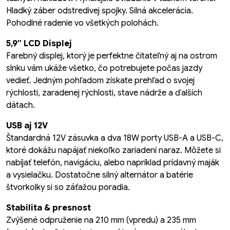
Hladký záber odstredivej spojky. Silná akcelerácia.
Pohodlné radenie vo všetkých polohách.
5,9″ LCD Displej
Farebný displej, ktorý je perfektne čitateľný aj na ostrom
slnku vám ukáže všetko, čo potrebujete počas jazdy
vedieť. Jedným pohľadom získate prehľad o svojej
rýchlosti, zaradenej rýchlosti, stave nádrže a ďalších
dátach.
USB aj 12V
Štandardná 12V zásuvka a dva 18W porty USB-A a USB-C,
ktoré dokážu napájať niekoľko zariadení naraz. Môžete si
nabíjať telefón, navigáciu, alebo napríklad prídavný maják
a vysielačku. Dostatočne silný alternátor a batérie
štvorkolky si so záťažou poradia.
Stabilita & presnost
Zvýšené odpruženie na 210 mm (vpredu) a 235 mm