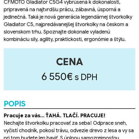
CFMOTO Gladiator C5G4 vybrúsená k dokonalosti,
pripravená na najtvrdšiu prácu, zábavná, úsporná a
jedinečná. Taká je nová generácia legendárnej štvorkolky
Gladiator C5, najpredávanejšej štvorkolky na českom a
slovenskom trhu. Spoznajte dokonale vyladenú
kombináciu sily, agility, praktickosti, ergonómie a štýlu.
CENA
6 550€
s DPH
POPIS
Pracuje za vás… ŤAHÁ. TLAČÍ. PRACUJE!
Nechajte štvorkolku pracovať za seba! Odprace sneh,
vyčistí chodník, pokosí trávu, odvezie drevo z lesa a vy sa
pri tom budete len baviť. S úplnou samozrejmosťou