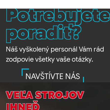
Potrebujete
poradiť?
Náš vyškolený personál Vám rád
zodpovie všetky vaše otázky.
NAVŠTÍVTE NÁS
VEĽA STROJOV
IHNEĎ