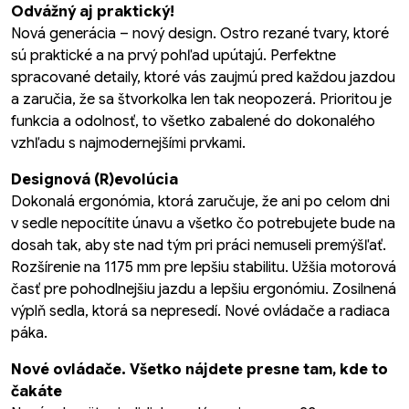
Odvážný aj praktický!
Nová generácia – nový design. Ostro rezané tvary, ktoré
sú praktické a na prvý pohľad upútajú. Perfektne
spracované detaily, ktoré vás zaujmú pred každou jazdou
a zaručia, že sa štvorkolka len tak neopozerá. Prioritou je
funkcia a odolnosť, to všetko zabalené do dokonalého
vzhľadu s najmodernejšími prvkami.
Designová (R)evolúcia
Dokonalá ergonómia, ktorá zaručuje, že ani po celom dni
v sedle nepocítite únavu a všetko čo potrebujete bude na
dosah tak, aby ste nad tým pri práci nemuseli premýšľať.
Rozšírenie na 1175 mm pre lepšiu stabilitu. Užšia motorová
časť pre pohodlnejšiu jazdu a lepšiu ergonómiu. Zosilnená
výplň sedla, ktorá sa nepresedí. Nové ovládače a radiaca
páka.
Nové ovládače. Všetko nájdete presne tam, kde to
čakáte