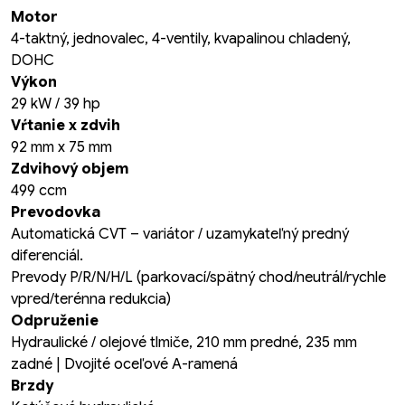
Motor
4-taktný, jednovalec, 4-ventily, kvapalinou chladený,
DOHC
Výkon
29 kW / 39 hp
Vŕtanie x zdvih
92 mm x 75 mm
Zdvihový objem
499 ccm
Prevodovka
Automatická CVT – variátor / uzamykateľný predný
diferenciál.
Prevody P/R/N/H/L (parkovací/spätný chod/neutrál/rychle
vpred/terénna redukcia)
Odpruženie
Hydraulické / olejové tlmiče, 210 mm predné, 235 mm
zadné | Dvojité oceľové A-ramená
Brzdy