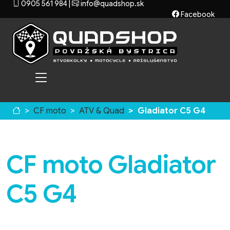
0905 561 984
|
info@quadshop.sk
Facebook
CF moto
ATV & Quad
Gladiator C5 G4
CF moto Gladiator
C5 G4