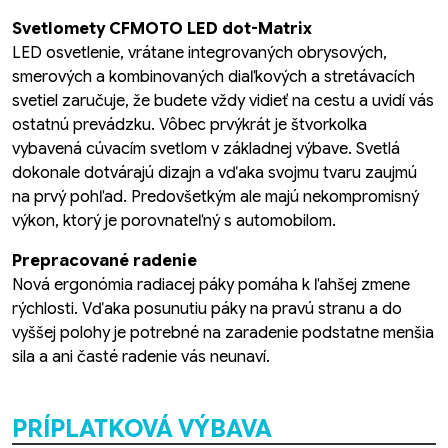
Svetlomety CFMOTO LED dot-Matrix
LED osvetlenie, vrátane integrovaných obrysových,
smerových a kombinovaných diaľkových a stretávacích
svetiel zaručuje, že budete vždy vidieť na cestu a uvidí vás
ostatnú prevádzku. Vôbec prvýkrát je štvorkolka
vybavená cúvacím svetlom v základnej výbave. Svetlá
dokonale dotvárajú dizajn a vďaka svojmu tvaru zaujmú
na prvý pohľad. Predovšetkým ale majú nekompromisný
výkon, ktorý je porovnateľný s automobilom.
Prepracované radenie
Nová ergonómia radiacej páky pomáha k ľahšej zmene
rýchlosti. Vďaka posunutiu páky na pravú stranu a do
vyššej polohy je potrebné na zaradenie podstatne menšia
sila a ani časté radenie vás neunaví.
PRÍPLATKOVÁ VÝBAVA