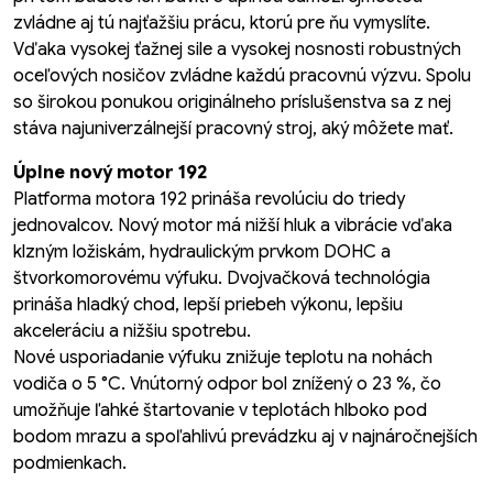
zvládne aj tú najťažšiu prácu, ktorú pre ňu vymyslíte.
Vďaka vysokej ťažnej sile a vysokej nosnosti robustných
oceľových nosičov zvládne každú pracovnú výzvu. Spolu
so širokou ponukou originálneho príslušenstva sa z nej
stáva najuniverzálnejší pracovný stroj, aký môžete mať.
Úplne nový motor 192
Platforma motora 192 prináša revolúciu do triedy
jednovalcov. Nový motor má nižší hluk a vibrácie vďaka
klzným ložiskám, hydraulickým prvkom DOHC a
štvorkomorovému výfuku. Dvojvačková technológia
prináša hladký chod, lepší priebeh výkonu, lepšiu
akceleráciu a nižšiu spotrebu.
Nové usporiadanie výfuku znižuje teplotu na nohách
vodiča o 5 °C. Vnútorný odpor bol znížený o 23 %, čo
umožňuje ľahké štartovanie v teplotách hlboko pod
bodom mrazu a spoľahlivú prevádzku aj v najnáročnejších
podmienkach.