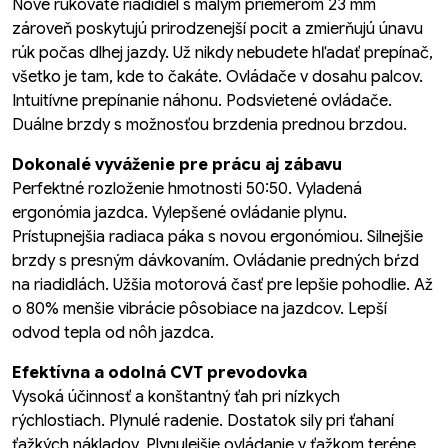
Nové rukoväte riadidiel s malým priemerom 23 mm
zároveň poskytujú prirodzenejší pocit a zmierňujú únavu
rúk počas dlhej jazdy. Už nikdy nebudete hľadať prepínač,
všetko je tam, kde to čakáte. Ovládače v dosahu palcov.
Intuitívne prepínanie náhonu. Podsvietené ovládače.
Duálne brzdy s možnosťou brzdenia prednou brzdou.
Dokonalé vyváženie pre prácu aj zábavu
Perfektné rozloženie hmotnosti 50:50. Vyladená
ergonómia jazdca. Vylepšené ovládanie plynu.
Prístupnejšia radiaca páka s novou ergonómiou. Silnejšie
brzdy s presným dávkovaním. Ovládanie predných bŕzd
na riadidlách. Užšia motorová časť pre lepšie pohodlie. Až
o 80% menšie vibrácie pôsobiace na jazdcov. Lepší
odvod tepla od nôh jazdca.
Efektívna a odolná CVT prevodovka
Vysoká účinnosť a konštantný ťah pri nízkych
rýchlostiach. Plynulé radenie. Dostatok sily pri ťahaní
ťažkých nákladov. Plynulejšie ovládanie v ťažkom teréne.