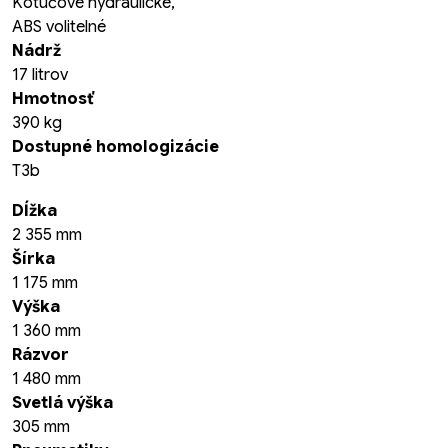
Kotúčové hydraulické,
ABS volitelné
Nádrž
17 litrov
Hmotnosť
390 kg
Dostupné homologizácie
T3b
Dĺžka
2 355 mm
Šírka
1 175 mm
Výška
1 360 mm
Rázvor
1 480 mm
Svetlá výška
305 mm