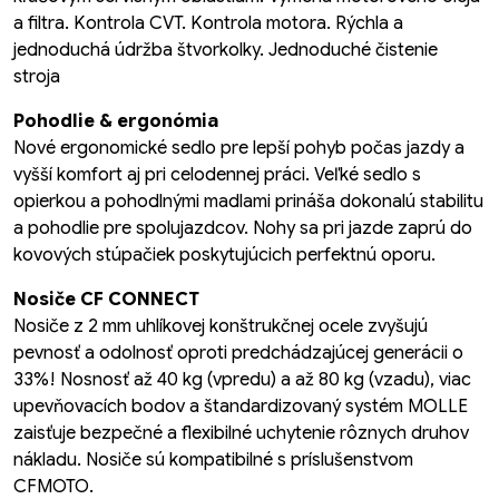
a filtra. Kontrola CVT. Kontrola motora. Rýchla a
jednoduchá údržba štvorkolky. Jednoduché čistenie
stroja
Pohodlie
& ergonómia
Nové ergonomické sedlo pre lepší pohyb počas jazdy a
vyšší komfort aj pri celodennej práci. Veľké sedlo s
opierkou a pohodlnými madlami prináša dokonalú stabilitu
a pohodlie pre spolujazdcov. Nohy sa pri jazde zaprú do
kovových stúpačiek poskytujúcich perfektnú oporu.
Nosiče CF CONNECT
Nosiče z 2 mm uhlíkovej konštrukčnej ocele zvyšujú
pevnosť a odolnosť oproti predchádzajúcej generácii o
33%! Nosnosť až 40 kg (vpredu) a až 80 kg (vzadu), viac
upevňovacích bodov a štandardizovaný systém MOLLE
zaisťuje bezpečné a flexibilné uchytenie rôznych druhov
nákladu. Nosiče sú kompatibilné s príslušenstvom
CFMOTO.