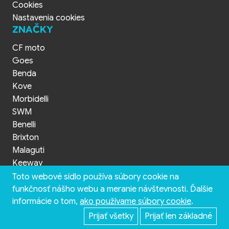
Cookies
Nastavenia cookies
ZNAČKY
CF moto
Goes
Benda
Kove
Morbidelli
SWM
Benelli
Brixton
Malaguti
Keeway
Toto webové sídlo používa súbory cookie na
funkčnosť nášho webu a meranie návštevnosti. Ďalšie
informácie o tom,
ako používame súbory cookie
.
© 2026 QuadShop.sk Považská Bystrica - všetky práva vyhradené
Prijať všetky
Prijať len základné
tvorba web stránok INCUBEMEDIA