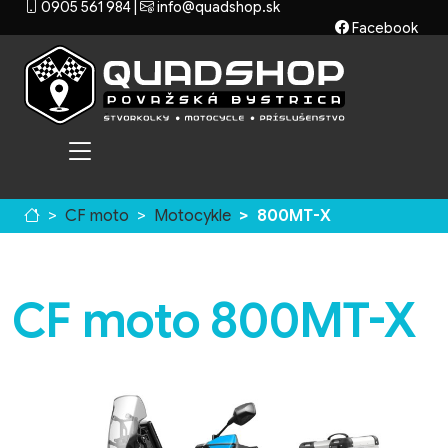
0905 561 984
|
info@quadshop.sk
Facebook
CF moto
Motocykle
800MT-X
CF moto 800MT-X