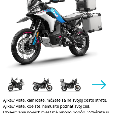
Aj keď viete, kam idete, môžete sa na svojej ceste stratiť.
Aj keď viete, kde ste, nemusíte poznať svoj cieľ.
Objavovanie nových miest má mnoho podôb. Vytvárate si