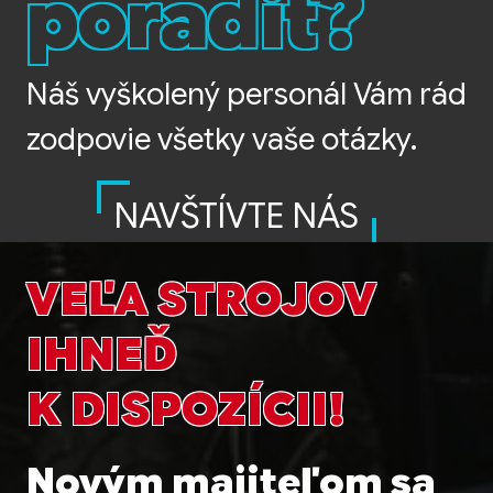
poradiť?
Náš vyškolený personál Vám rád
zodpovie všetky vaše otázky.
NAVŠTÍVTE NÁS
VEĽA STROJOV
IHNEĎ
K DISPOZÍCII!
Novým majiteľom sa